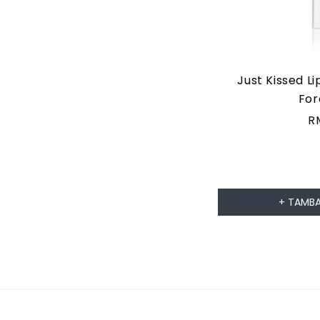
Just Kissed L
For
H
R
b
+ TAMBA