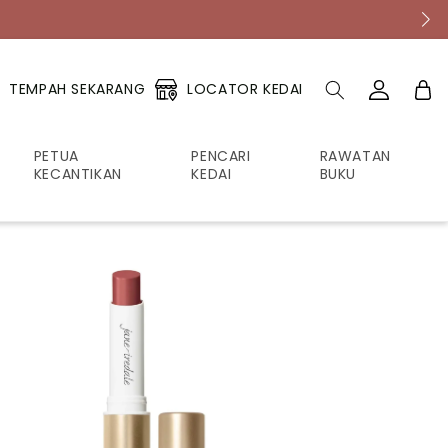
NEW FutureCode Booster!
Log
Troli
LOCATOR KEDAI
TEMPAH SEKARANG
masuk
PETUA
PENCARI
RAWATAN
KECANTIKAN
KEDAI
BUKU