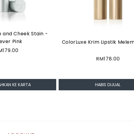
ip and Cheek Stain -
ever Pink
ColorLuxe Krim Lipstik Mel
arga
M179.00
iasa
Harga
RM178.00
biasa
HKAN KE KARTA
HABIS DIJUAL