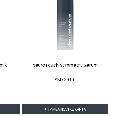
amik
NeuroTouch Symmetry Serum
Harga
RM729.00
biasa
+ TAMBAHKAN KE KARTA