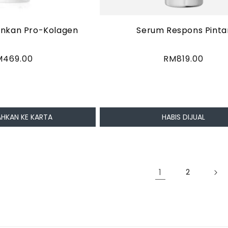
nkan Pro-Kolagen
Serum Respons Pinta
arga
M469.00
Harga
RM819.00
asa
biasa
HKAN KE KARTA
HABIS DIJUAL
1
2