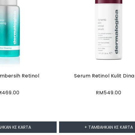
mbersih Retinol
Serum Retinol Kulit Din
arga
M469.00
Harga
RM549.00
asa
biasa
HKAN KE KARTA
+ TAMBAHKAN KE KARTA