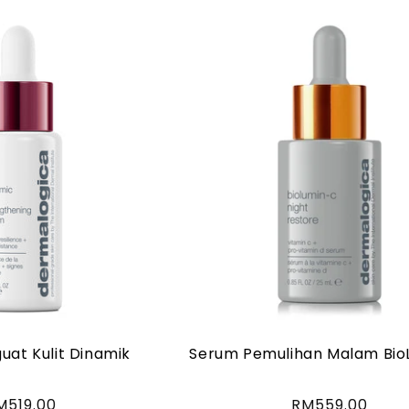
at Kulit Dinamik
Serum Pemulihan Malam Bio
arga
M519.00
Harga
RM559.00