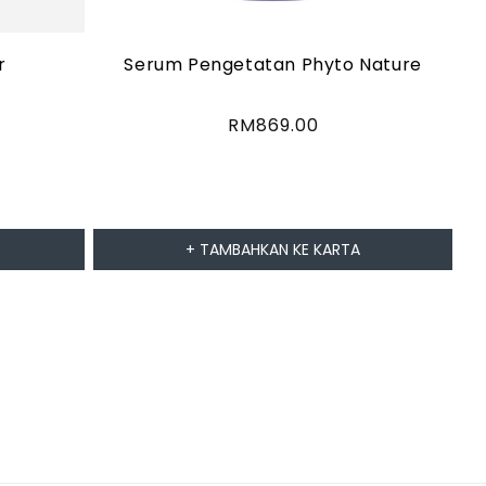
r
Serum Pengetatan Phyto Nature
Harga
RM869.00
biasa
+ TAMBAHKAN KE KARTA