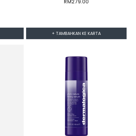
Harga
RM279.00
biasa
+ TAMBAHKAN KE KARTA