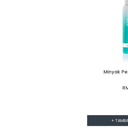
Minyak Pe
H
R
bi
+ TAMBA