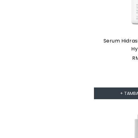
Serum Hidras
Hy
H
R
bi
+ TAMBA