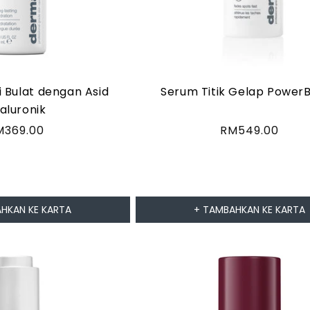
i Bulat dengan Asid
Serum Titik Gelap PowerB
aluronik
arga
M369.00
Harga
RM549.00
asa
biasa
HKAN KE KARTA
+ TAMBAHKAN KE KARTA