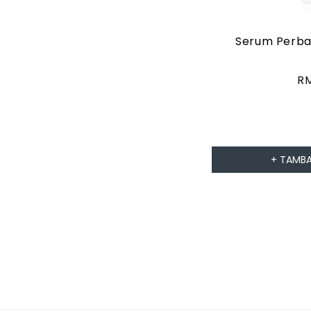
Serum Perba
H
R
bi
+ TAMBA