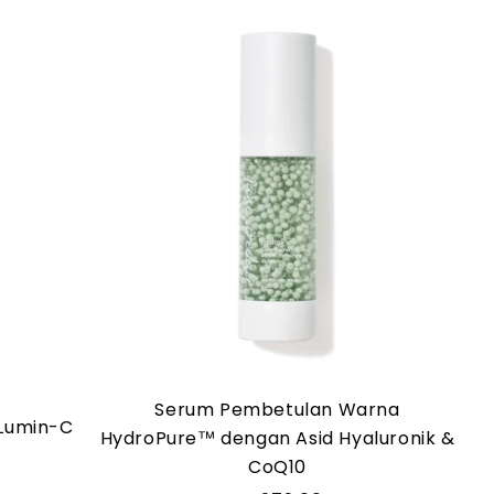
Serum Pembetulan Warna
Lumin-C
HydroPure™ dengan Asid Hyaluronik &
CoQ10