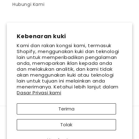
Hubungi Kami
IKUTI KAMI
Kebenaran kuki
Kami dan rakan kongsi kami, termasuk
Shopify, menggunakan kuki dan teknologi
Facebook
Instagram
YouTube
lain untuk memperibadikan pengalaman
anda, memaparkan iklan kepada anda
dan melakukan analitik, dan kami tidak
SIGN UP FOR OUR NEWSLETTER
akan menggunakan kuki atau teknologi
lain untuk tujuan ini melainkan anda
menerimanya. Ketahui lebih lanjut dalam
Emel
Dasar Privasi kami
Terima
Kaedah
AsterSpring is a leading chain of professional skincare centres committed to
pembayaran
Tolak
great skin health. Look and feel your best with AsterSpring, and together
let’s bring
out the best in you. © 2026 AsterSpring International Sdn. Bhd 199401035045